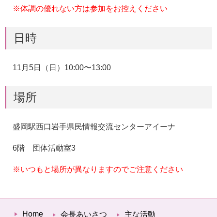
※
体調の優れない方は参加をお控えください
日時
11
月5
日（日）
10:00
〜
13:00
場所
盛岡駅西口岩手県民情報交流センターアイーナ
6
階 団体活動室3
※いつもと場所が異なりますのでご注意ください
Home
会長あいさつ
主な活動