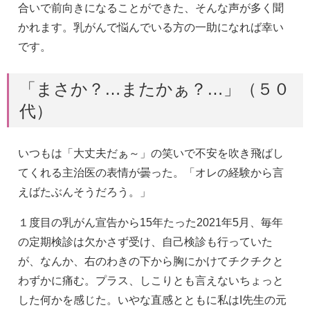
合いで前向きになることができた、そんな声が多く聞
かれます。乳がんで悩んでいる方の一助になれば幸い
です。
「まさか？…またかぁ？…」（５０
代）
いつもは「大丈夫だぁ～」の笑いで不安を吹き飛ばし
てくれる主治医の表情が曇った。「オレの経験から言
えばたぶんそうだろう。」
１度目の乳がん宣告から15年たった2021年5月、毎年
の定期検診は欠かさず受け、自己検診も行っていた
が、なんか、右のわきの下から胸にかけてチクチクと
わずかに痛む。プラス、しこりとも言えないちょっと
した何かを感じた。いやな直感とともに私はI先生の元