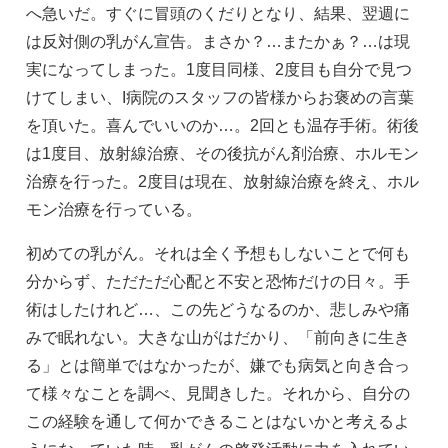
へ急いだ。すぐに冒頭のくだりとなり、結果、翌週に
は反対側の乳がん宣告。まさか？…またかぁ？…は現
実になってしまった。1度目同様、2度目も自分で見つ
けてしまい、I病院のスタッフの皆様からお褒めの言葉
を頂いた。喜んでいいのか…。2回とも温存手術。術後
は1度目、放射線治療、その後抗がん剤治療、ホルモン
治療を行った。2度目は現在、放射線治療を終え、ホル
モン治療を行っている。
初めての乳がん。それは全く予想もしないことで何も
分からず、ただただ心配と不安と恐怖だけの日々。手
術はしたけれど…、この先どうなるのか、悲しみや痛
みで眠れない。大きな山がはだかり、「前向きに生き
る」とは簡単ではなかったが、嫌でも病気と向き合っ
て様々なことを調べ、見聞きした。それから、自分の
この経験を通して何かできることはないかと考えるよ