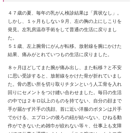
４７歳の夏、毎年の乳がん検診結果は「異状なし」。
しかし、１ヶ月もしない９月、左の胸の上にしこりを
発見。左乳房温存手術をして普通の生活に戻りまし
た。
５１歳、左上腕骨にがんが転移。放射線を腕にかけた
結果、痛みがとれていつもの生活に戻りました。
８ヶ月ほどしてまた腕が痛み出し、また転移？と不安
に思い受診すると、放射線をかけた骨が折れていまし
た。骨の悪い所を切り取りチタンという人工骨を入れ
回りにセメントをつけ縫い合わせました。毎日の生活
の中では２キロ以上のものを持てない、自分の顔まで
手が届かず片手の洗顔、首に近い洋服のボタンは片手
でかける、エプロンの後ろの紐が結べない、ひねる動
作ができないため雑巾が絞れない等々、仕事上も支障