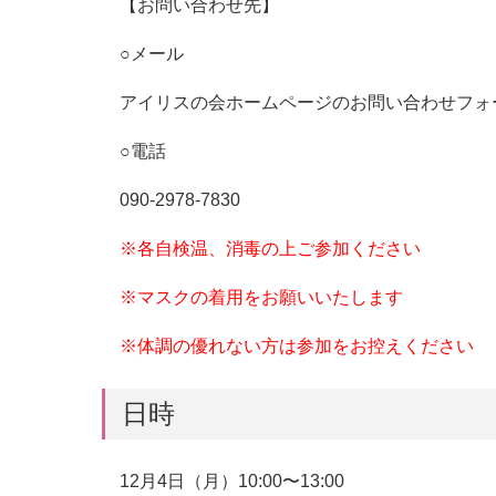
【お問い合わせ先】
○
メール
アイリスの会ホームページのお問い合わせフォ
○
電話
090-2978-7830
※
各自検温、消毒の上ご参加ください
※
マスクの着用をお願いいたします
※
体調の優れない方は参加をお控えください
日時
12
月4
日（月）
10:00
〜
13:00